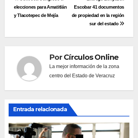
Navegación
elecciones para Amatitlán
Escobar 41 documentos
de
y Tlacotepec de Mejía
de propiedad en la región
entradas
sur del estado
Por
Círculos Online
La mejor información de la zona
centro del Estado de Veracruz
Entrada relacionada