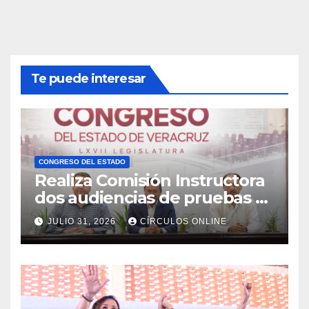
Te puede interesar
CONGRESO DEL ESTADO
Realiza Comisión Instructora
dos audiencias de pruebas y
alegatos
JULIO 31, 2026
CÍRCULOS ONLINE