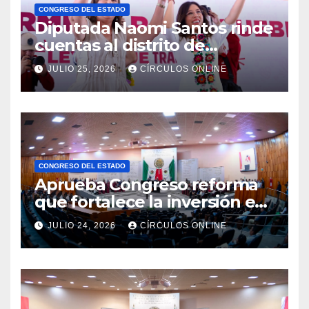
CONGRESO DEL ESTADO
Diputada Naomi Santos rinde
cuentas al distrito de
Minatitlán
JULIO 25, 2026
CÍRCULOS ONLINE
CONGRESO DEL ESTADO
Aprueba Congreso reforma
que fortalece la inversión en
infraestructura educativa
JULIO 24, 2026
CÍRCULOS ONLINE