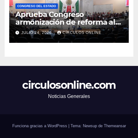
CONGRESO DEL ESTADO
Aprueba Congreso
armonización de reforma al
Poder Judicial
JULIO 24, 2026
CÍRCULOS ONLINE
circulosonline.com
Noticias Generales
Funciona gracias a WordPress
|
Tema: Newsup de
Themeansar