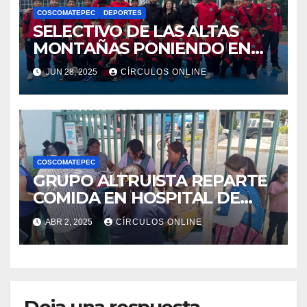
COSCOMATEPEC
DEPORTES
SELECTIVO DE LAS ALTAS
MONTAÑAS PONIENDO EN
ALTO EN NOMBRE DE
JUN 28, 2025
CÍRCULOS ONLINE
MÉXICO EN TORNEO
COLOMBIANO
COSCOMATEPEC
GRUPO ALTRUISTA REPARTE
COMIDA EN HOSPITAL DE
COSCOMATEPÉC
ABR 2, 2025
CÍRCULOS ONLINE