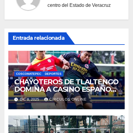
centro del Estado de Veracruz
Entrada relacionada
COSCOMATEPEC
DEPORTES
CHAYOTEROS DE TLALTENGO
DOMINA A CASINO ESPAÑOL
Y SE VA A LA SEMIFINAL DE
DIC 8, 2025
CÍRCULOS ONLINE
LA PRIMERA AMATEUR «A».